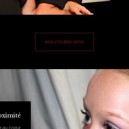
NOS ATELIERS ADOS'
oximité
e au coeur