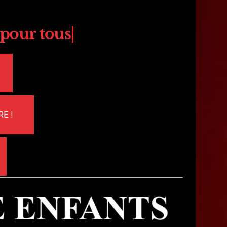
re
pour
|
E !