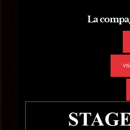
La comp
VI