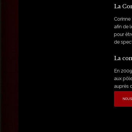
La Co
Corinne 
afin de 
pour êtr
de spect
La com
En 2009,
aux pôle
auprès d
NOUS