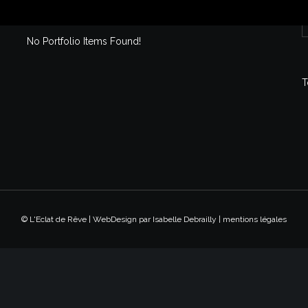
NOTRE PROGRAMMATION
No Portfolio Items Found!
T
© L'Eclat de Rêve | WebDesign par
Isabelle Debrailly
|
mentions légales